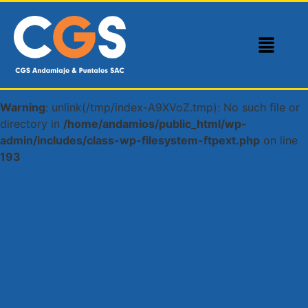
Warning
: fopen(/tmp/index-A9XVoZ.tmp): Failed to open
stream: Disk quota exceeded in
/home/andamios/public_html/wp-admin/includes/class-
wp-filesystem-ftpext.php
on line
190
Warning
: unlink(/tmp/index-A9XVoZ.tmp): No such file or
directory in
/home/andamios/public_html/wp-
admin/includes/class-wp-filesystem-ftpext.php
on line
193